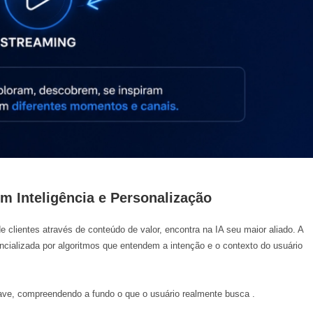
m Inteligência e Personalização
clientes através de conteúdo de valor, encontra na IA seu maior aliado. A
ncializada por algoritmos que entendem a intenção e o contexto do usuário
have, compreendendo a fundo o que o usuário realmente busca
.