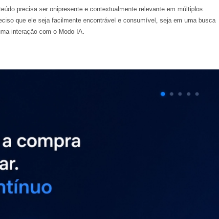
nteúdo precisa ser onipresente e contextualmente relevante em múltiplos
reciso que ele seja facilmente encontrável e consumível, seja em uma busca
uma interação com o Modo IA.