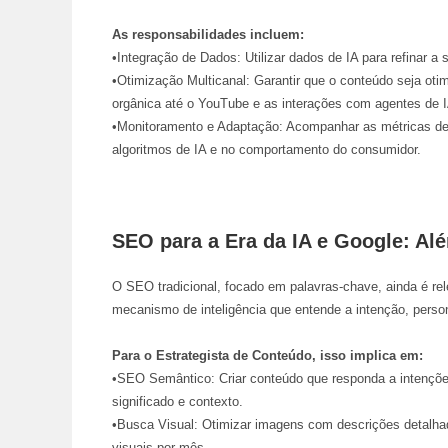
As responsabilidades incluem:
•
Integração de Dados:
Utilizar dados de IA para refinar 
•
Otimização Multicanal:
Garantir que o conteúdo seja oti
orgânica até o YouTube e as interações com agentes de I
•
Monitoramento e Adaptação:
Acompanhar as métricas de
algoritmos de IA e no comportamento do consumidor.
SEO para a Era da IA e Google: Al
O SEO tradicional, focado em palavras-chave, ainda é re
mecanismo de inteligência que entende a intenção, persona
Para o Estrategista de Conteúdo, isso implica em:
•
SEO Semântico:
Criar conteúdo que responda a intençõ
significado e contexto.
•
Busca Visual:
Otimizar imagens com descrições detalhad
visuais por mês
.